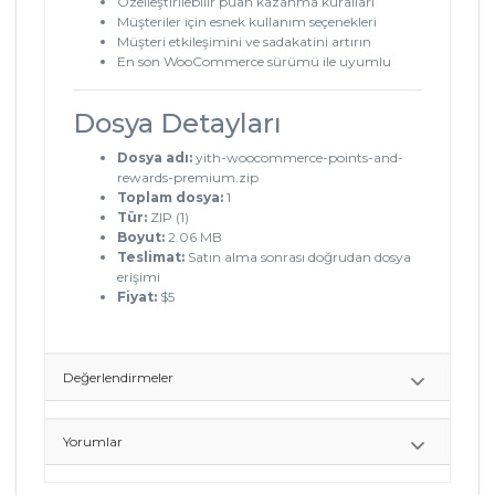
Özelleştirilebilir puan kazanma kuralları
Müşteriler için esnek kullanım seçenekleri
Müşteri etkileşimini ve sadakatini artırın
En son WooCommerce sürümü ile uyumlu
Dosya Detayları
Dosya adı:
yith-woocommerce-points-and-
rewards-premium.zip
Toplam dosya:
1
Tür:
ZIP (1)
Boyut:
2.06 MB
Teslimat:
Satın alma sonrası doğrudan dosya
erişimi
Fiyat:
$5
Değerlendirmeler
Yorumlar