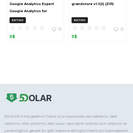
Google Analytics Expert
grandstore v1.1(2) (ZIP)
Google Analytics for
OpenCart (ZIP)
EDITMO
EDITMO
0
0
5
$
5
$
5DOLAR'a hoş geldiniz! Dijital ürün pazarında yeni adresiniz. İster
tasarımcı, ister yazılımcı, ister yazar veya içerik üreticisi olun, bilginizi ve
yaratıcılığınızı gerçek bir gelir kapısına dönüştürmeniz için size kapsamlı