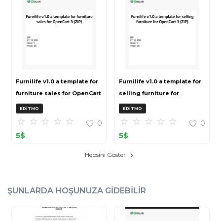
Furnilife v1.0 a template for
Furnilife v1.0 a template for
furniture sales for OpenCart
selling furniture for
3 (ZIP)
OpenCart 3 (ZIP)
EDITMO
EDITMO
0
0
5
$
5
$
Hepsini Göster
ŞUNLARDA HOŞUNUZA GIDEBILIR