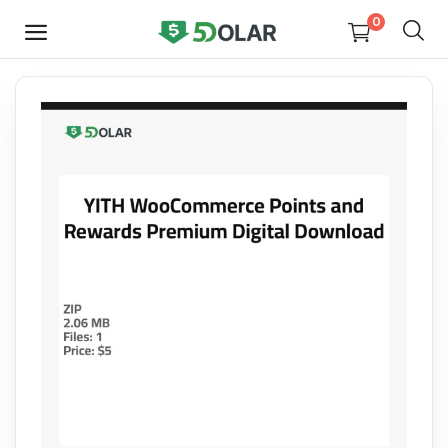
0
HEMEN
SATIŞ
YAP
Video
Tasarım
Yazılım
Dijital Kitaplar
Kurslar