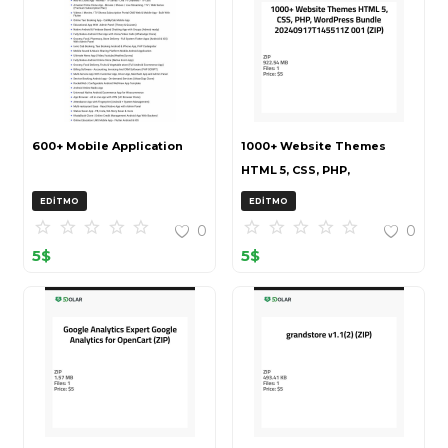
600+ Mobile Application
1000+ Website Themes
HTML 5, CSS, PHP,
WordPress Bundle
EDITMO
EDITMO
20240917T145511Z 001 (ZIP)
0
0
5
$
5
$