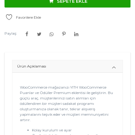
SEPETE EKLE
Favorilere Ekle
Paylaş:
Ürün Açıklaması
WooCommerce mağazanızı YITH WooCommerce
Puanlar ve Ödüller Premium eklentisi ile geliştirin. Bu
güçlü araç, müşterilerinizi satın alımları için
ödüllendiren bir müşteri sadakat programı
oluşturmanıza olanak tanır, tekrar alışveriş
yapmalarını teşvik eder ve müşteri memnuniyetini
artırır.
Kolay kurulum ve ayar