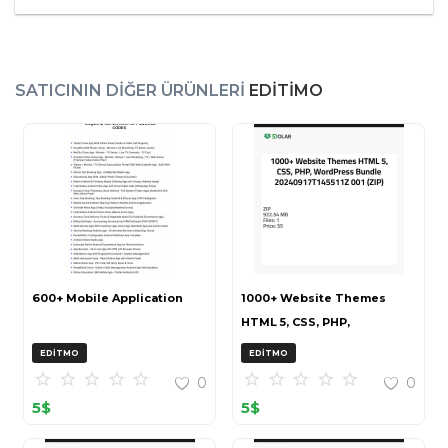
SATICININ DIĞER ÜRÜNLERI
EDITIMO
600+ Mobile Application
1000+ Website Themes
HTML 5, CSS, PHP,
WordPress Bundle
EDITMO
EDITMO
20240917T145511Z 001 (ZIP)
0
0
5
$
5
$