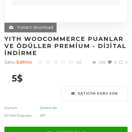
Diğer Ürünler
Blog
Instant download
Favoriler
YITH WOOCOMMERCE PUANLAR
VE ÖDÜLLER PREMIUM - DIJITAL
İletişim
İNDIRME
Giriş Yap
Satıcı
Editmo
(0)
258
0
0
Üye Ol
5
$
Dil
SATICIYA SORU SOR
English
Türkçe
العربية
Durum
Stokta Var
Deutsch
Ek'teki Dosyalar
ZIP