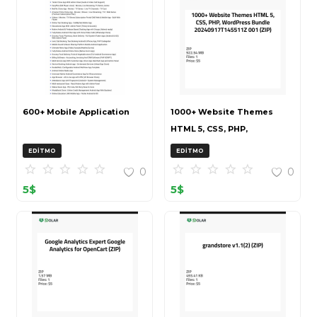
600+ Mobile Application
1000+ Website Themes
HTML 5, CSS, PHP,
WordPress Bundle
EDITMO
EDITMO
20240917T145511Z 001 (ZIP)
0
0
5
$
5
$