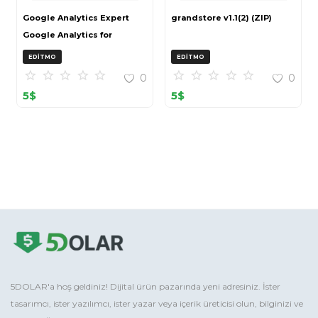
Google Analytics Expert
grandstore v1.1(2) (ZIP)
Google Analytics for
OpenCart (ZIP)
EDITMO
EDITMO
0
0
5
$
5
$
5DOLAR'a hoş geldiniz! Dijital ürün pazarında yeni adresiniz. İster
tasarımcı, ister yazılımcı, ister yazar veya içerik üreticisi olun, bilginizi ve