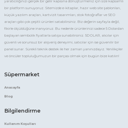
yaratıcılığınızı gerçek bir gelir kapısına dönüştürmeniz için size kapsamlı
bir platform sunuyoruz. Sitemizde e-kitaplar, hazır web site şablonları,
küçük yazılım araçları, kartvizit tasarımları, stok fotoğraflar ve SEO
araçları gibi çok çeşitli ürünleri satabilirsiniz. Biz değerin sayfayla değil,
fikirle ölçüldüğüne inanıyoruz. Bu nedenle ürünlerinizi sadece 5 Dolardan
başlayan sembolik fiyatlarla satışa sunabilirsiniz. 5DOLAR, alıcılar için
güvenli ve sorunsuz bir alışveriş deneyimi, satıcılar için ise güvenilir bir
panel sunar. Sürekli teknik destek ile her zaman yanınızdayız. Yenilikçiler
ve öncüler topluluğumuzun bir parçası olmak için bugün bize katılın!
Süpermarket
Anasayfa
Blog
Bilgilendirme
Kullanım Koşulları