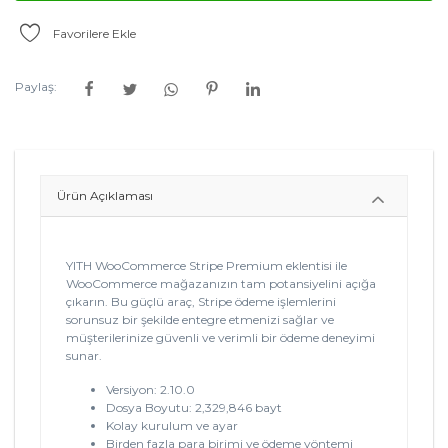
Favorilere Ekle
Paylaş:
Ürün Açıklaması
YITH WooCommerce Stripe Premium eklentisi ile
WooCommerce mağazanızın tam potansiyelini açığa
çıkarın. Bu güçlü araç, Stripe ödeme işlemlerini
sorunsuz bir şekilde entegre etmenizi sağlar ve
müşterilerinize güvenli ve verimli bir ödeme deneyimi
sunar.
Versiyon: 2.10.0
Dosya Boyutu: 2,329,846 bayt
Kolay kurulum ve ayar
Birden fazla para birimi ve ödeme yöntemi