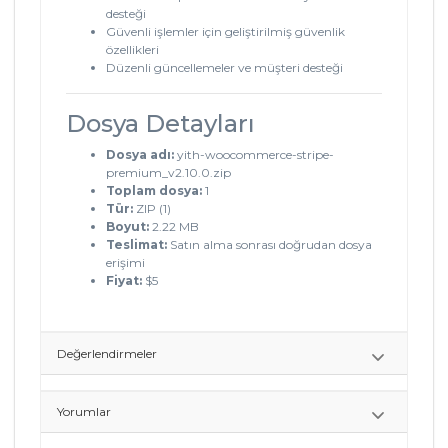
desteği
Güvenli işlemler için geliştirilmiş güvenlik
özellikleri
Düzenli güncellemeler ve müşteri desteği
Dosya Detayları
Dosya adı:
yith-woocommerce-stripe-
premium_v2.10.0.zip
Toplam dosya:
1
Tür:
ZIP (1)
Boyut:
2.22 MB
Teslimat:
Satın alma sonrası doğrudan dosya
erişimi
Fiyat:
$5
Değerlendirmeler
Yorumlar