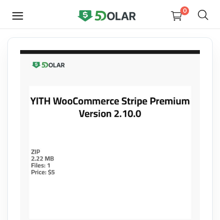
0
HEMEN
SATIŞ
YAP
Video
Tasarım
Yazılım
Dijital Kitaplar
Kurslar