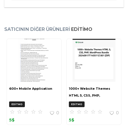
SATICININ DIĞER ÜRÜNLERI
EDITIMO
600+ Mobile Application
1000+ Website Themes
HTML 5, CSS, PHP,
WordPress Bundle
EDITMO
EDITMO
20240917T145511Z 001 (ZIP)
0
0
5
$
5
$