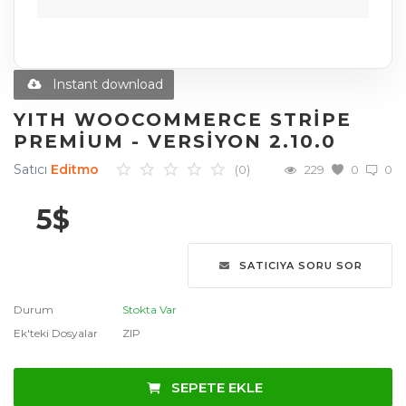
Diğer Ürünler
Blog
Instant download
Favoriler
YITH WOOCOMMERCE STRIPE
PREMIUM - VERSIYON 2.10.0
İletişim
Satıcı
Editmo
(0)
229
0
0
Giriş Yap
5
$
Üye Ol
SATICIYA SORU SOR
Dil
English
Türkçe
العربية
Durum
Stokta Var
Ek'teki Dosyalar
ZIP
Deutsch
SEPETE EKLE