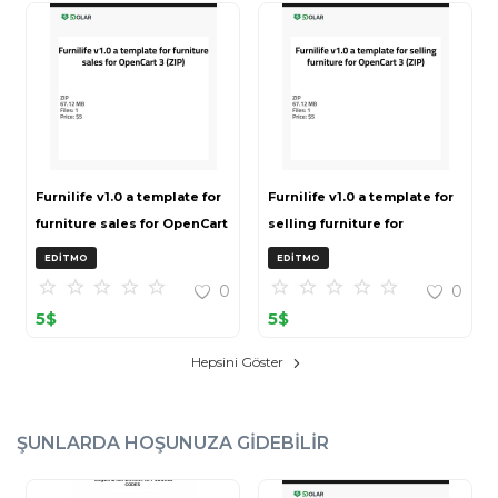
Furnilife v1.0 a template for
Furnilife v1.0 a template for
furniture sales for OpenCart
selling furniture for
3 (ZIP)
OpenCart 3 (ZIP)
EDITMO
EDITMO
0
0
5
$
5
$
Hepsini Göster
ŞUNLARDA HOŞUNUZA GIDEBILIR